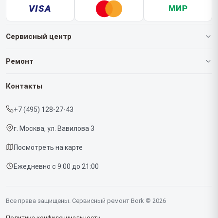
VISA
МИР
Сервисный центр
О нашем сервисе
Ремонт
Гарантия
Роботов-пылесосов
Контакты
Прайс-лист
Кофемашин
+7 (495) 128-27-43
Срочный ремонт
Массажных кресел
г. Москва, ул. Вавилова 3
Доставка и способы оплаты
Вертикальных пылесосов
Посмотреть на карте
Диагностика
Микроволновых печей
Ежедневно с 9:00 до 21:00
Контакты
Беговых дорожек
Гладильных систем
Все права защищены. Сервисный ремонт Bork © 2026
Винных шкафов
Политика конфиденциальности