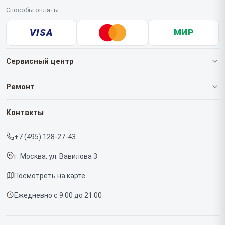
Способы оплаты
VISA
МИР
Сервисный центр
О нашем сервисе
Ремонт
Гарантия
Роботов-пылесосов
Контакты
Прайс-лист
Кофемашин
+7 (495) 128-27-43
Срочный ремонт
Массажных кресел
г. Москва, ул. Вавилова 3
Доставка и способы оплаты
Вертикальных пылесосов
Посмотреть на карте
Диагностика
Микроволновых печей
Ежедневно с 9:00 до 21:00
Контакты
Беговых дорожек