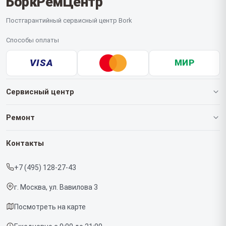
БоркРемЦентр
Постгарантийный сервисный центр Bork
Способы оплаты
VISA
МИР
Сервисный центр
О нашем сервисе
Ремонт
Гарантия
Роботов-пылесосов
Контакты
Прайс-лист
Кофемашин
+7 (495) 128-27-43
Срочный ремонт
Массажных кресел
г. Москва, ул. Вавилова 3
Доставка и способы оплаты
Вертикальных пылесосов
Посмотреть на карте
Диагностика
Микроволновых печей