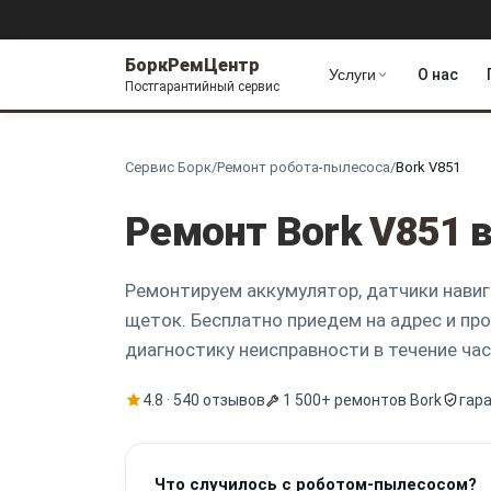
БоркРемЦентр
Услуги
О нас
Постгарантийный сервис
Сервис Борк
/
Ремонт робота-пылесоса
/
Bork V851
Ремонт Bork
V851
в
Ремонтируем аккумулятор, датчики навиг
щеток. Бесплатно приедем на адрес и пр
диагностику неисправности в течение час
4.8 · 540 отзывов
1 500+ ремонтов Bork
гар
Что случилось с роботом-пылесосом?