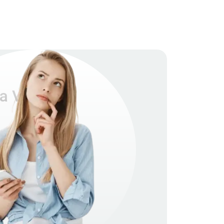
а V851