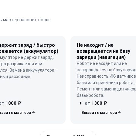
 мастер назовёт после
держит заряд / быстро
Не находит / не
ряжается (аккумулятор)
возвращается на базу
зарядки (навигация)
мулятор не держит заряд,
Робот не находит или не
тро разряжается или
возвращается на базу заряд
лся. Замена аккумулятора —
Неисправность ИК-датчиков
ный расходник.
базы или приёмника робота.
Ремонт или замена датчико
базы/робота.
от
1800 ₽
от
1300 ₽
₽