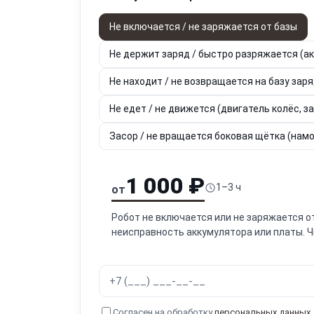
Не включается / не заряжается от базы
Не держит заряд / быстро разряжается (а
Не находит / не возвращается на базу зар
Не едет / не движется (двигатель колёс, з
Засор / не вращается боковая щётка (нам
1 000 ₽
1–3 ч
от
Робот не включается или не заряжается о
неисправность аккумулятора или платы. Ч
Согласен на обработку
персональных данных