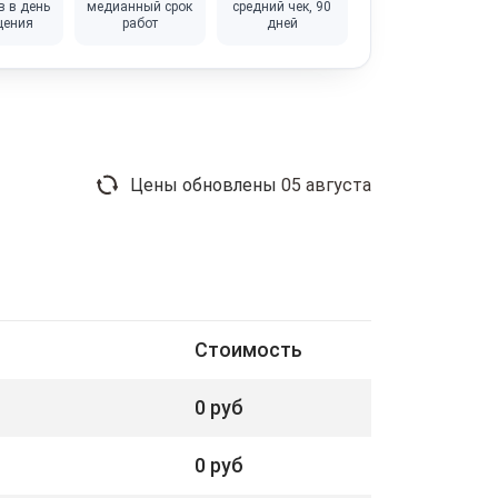
в в день
медианный срок
средний чек, 90
щения
работ
дней
Цены обновлены
05 августа
Стоимость
0 руб
0 руб