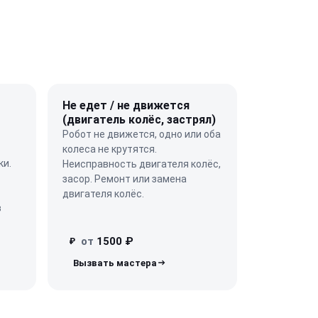
Не едет / не движется
(двигатель колёс, застрял)
Робот не движется, одно или оба
колеса не крутятся.
ки.
Неисправность двигателя колёс,
засор. Ремонт или замена
двигателя колёс.
в
от
1500 ₽
₽