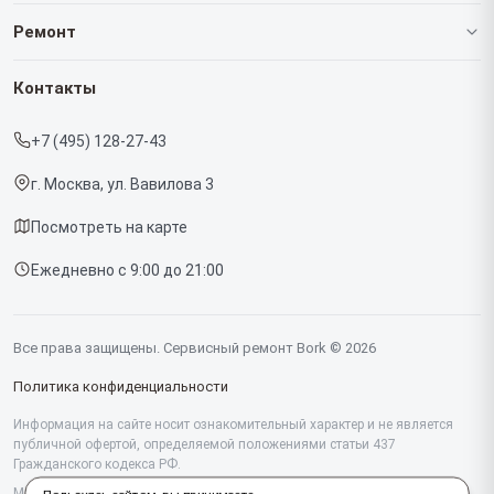
О нашем сервисе
Ремонт
Гарантия
Роботов-пылесосов
Контакты
Прайс-лист
Кофемашин
+7 (495) 128-27-43
Срочный ремонт
Массажных кресел
г. Москва, ул. Вавилова 3
Доставка и способы оплаты
Вертикальных пылесосов
Посмотреть на карте
Диагностика
Микроволновых печей
Ежедневно с 9:00 до 21:00
Контакты
Беговых дорожек
Гладильных систем
Все права защищены. Сервисный ремонт Bork © 2026
Винных шкафов
Политика конфиденциальности
Миксеров
Информация на сайте носит ознакомительный характер и не является
публичной офертой, определяемой положениями статьи 437
Гражданского кодекса РФ.
Тостеров
Мы специализируемся на обслуживании и ремонте техники Bork, но не