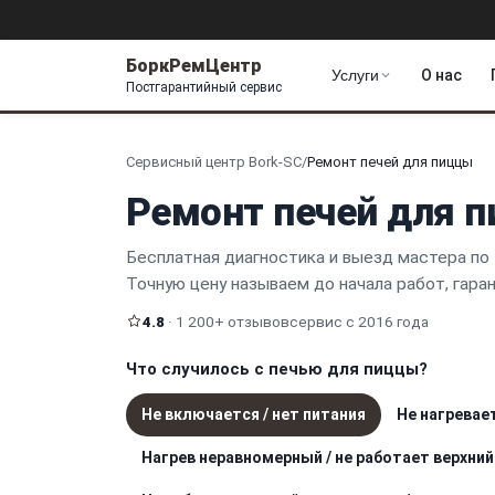
БоркРемЦентр
Услуги
О нас
Постгарантийный сервис
Сервисный центр Bork-SC
/
Ремонт печей для пиццы
Ремонт печей для п
Бесплатная диагностика и выезд мастера по 
Точную цену называем до начала работ, гара
4.8
· 1 200+ отзывов
сервис с 2016 года
Что случилось с печью для пиццы?
Не включается / нет питания
Не нагревае
Нагрев неравномерный / не работает верхний