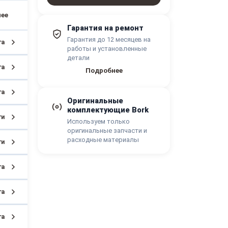
Гарантия на ремонт
Гарантия до 12 месяцев на
га
работы и установленные
детали
га
Подробнее
га
Оригинальные
комплектующие Bork
ги
Используем только
оригинальные запчасти и
расходные материалы
ги
га
га
га