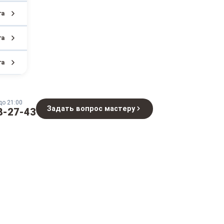
га
га
га
до 21:00
Задать вопрос мастеру
8-27-43