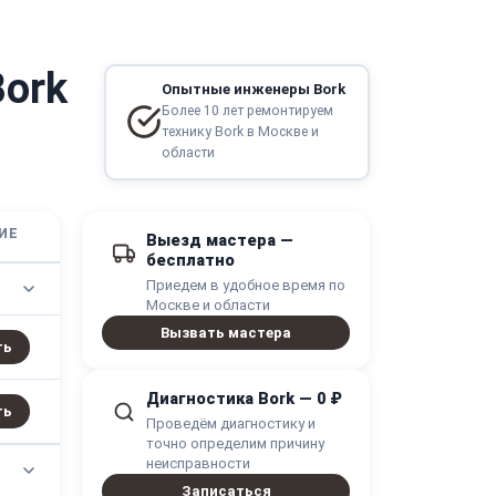
Bork
Опытные инженеры Bork
Более 10 лет ремонтируем
технику Bork в Москве и
области
ИЕ
Выезд мастера —
бесплатно
Приедем в удобное время по
Москве и области
Вызвать мастера
ть
Диагностика Bork — 0 ₽
ть
Проведём диагностику и
точно определим причину
неисправности
Записаться