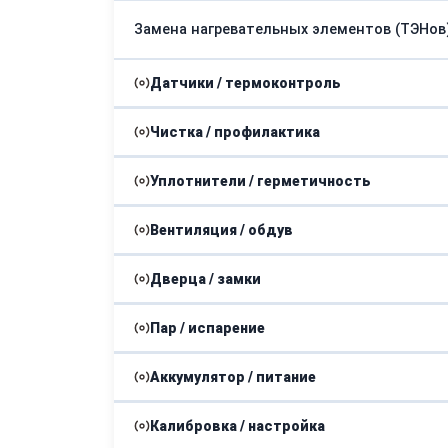
Замена нагревательных элементов (ТЭНов
Датчики / термоконтроль
Чистка / профилактика
Ремонт или замена термостата
Уплотнители / герметичность
Чистка камней/камерной поверхности
Вентиляция / обдув
Замена прокладки двери (герметизации)
Дверца / замки
Ремонт вентилятора камеры
Пар / испарение
Замена жаростойкого стекла дверцы
Устранение засоров в системе циркуляции
Аккумулятор / питание
Ремонт системы подачи пара
Ремонт механизма открывания/закрывани
Калибровка / настройка
Замена шнура питания