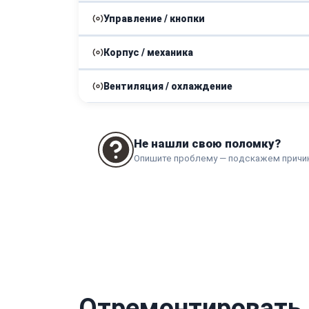
Управление / кнопки
Калибровка температурного датчика
Корпус / механика
Ремонт или замена электронного таймера
Вентиляция / охлаждение
Замена изоляционных материалов стенок 
Ремонт системы охлаждения корпуса
Не нашли свою поломку?
Опишите проблему — подскажем причи
Отремонтировать