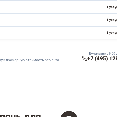
1 услу
от 1500 ₽
от 30 минут
1 услу
от 3000 ₽
1 - 2 часа
1 услу
от 5000 ₽
печи
2 - 3 часа
от 3500 ₽
от 1 часа
Ежедневно с 9:00 
+7 (495) 12
ну и примерную стоимость ремонта
печь для