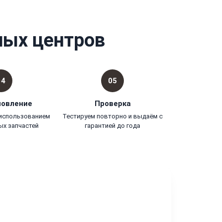
ных центров
04
05
новление
Проверка
 использованием
Тестируем повторно и выдаём с
ых запчастей
гарантией до года