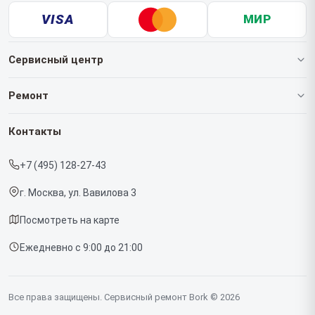
VISA
МИР
Сервисный центр
О нашем сервисе
Ремонт
Гарантия
Роботов-пылесосов
Контакты
Прайс-лист
Кофемашин
+7 (495) 128-27-43
Срочный ремонт
Массажных кресел
г. Москва, ул. Вавилова 3
Доставка и способы оплаты
Вертикальных пылесосов
Посмотреть на карте
Диагностика
Микроволновых печей
Ежедневно с 9:00 до 21:00
Контакты
Беговых дорожек
Гладильных систем
Все права защищены. Сервисный ремонт Bork © 2026