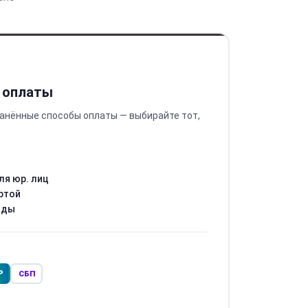
 оплаты
анённые способы оплаты — выбирайте тот,
ля юр. лиц
ртой
оды
Р
СБП