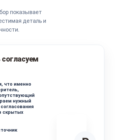
ибор показывает
естимая деталь и
чности.
 согласуем
, что именно
еритель,
сопутствующий
ираем нужный
 согласования
з скрытых
сточник