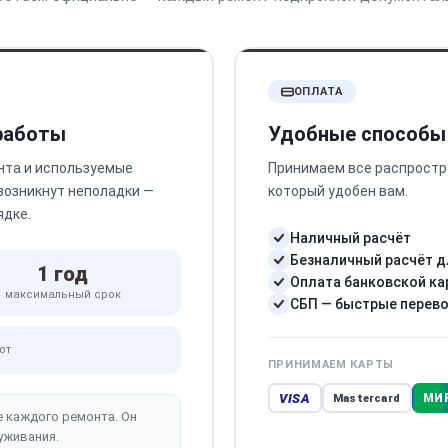
ОПЛАТА
 работы
Удобные способы
нта и используемые
Принимаем все распростр
 возникнут неполадки —
который удобен вам.
ядке.
Наличный расчёт
Безналичный расчёт д
1 год
Оплата банковской ка
максимальный срок
СБП — быстрые перев
от
ПРИНИМАЕМ КАРТЫ
VISA
МИ
Mastercard
е каждого ремонта. Он
уживания.