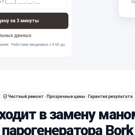
Се
ну за 3 минуты
льных данных
ания · Работаем ежедневно с 9:00 до
Честный ремонт · Прозрачные цены · Гарантия результата
входит в замену мано
парогенератора Bork