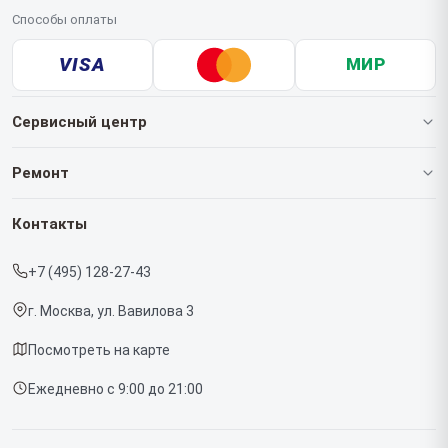
Способы оплаты
VISA
МИР
Сервисный центр
О нашем сервисе
Ремонт
Гарантия
Роботов-пылесосов
Контакты
Прайс-лист
Кофемашин
+7 (495) 128-27-43
Срочный ремонт
Массажных кресел
г. Москва, ул. Вавилова 3
Доставка и способы оплаты
Вертикальных пылесосов
Посмотреть на карте
Диагностика
Микроволновых печей
Ежедневно с 9:00 до 21:00
Контакты
Беговых дорожек