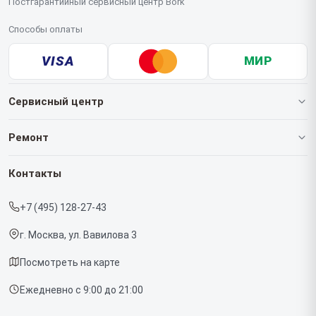
Постгарантийный сервисный центр Bork
Способы оплаты
VISA
МИР
Сервисный центр
О нашем сервисе
Ремонт
Гарантия
Роботов-пылесосов
Контакты
Прайс-лист
Кофемашин
+7 (495) 128-27-43
Срочный ремонт
Массажных кресел
г. Москва, ул. Вавилова 3
Доставка и способы оплаты
Вертикальных пылесосов
Посмотреть на карте
Диагностика
Микроволновых печей
Ежедневно с 9:00 до 21:00
Контакты
Беговых дорожек