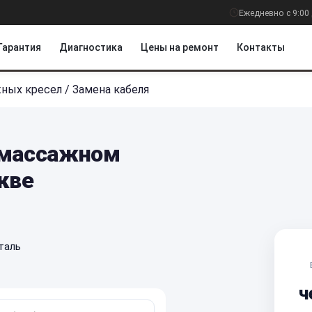
Ежедневно с 9:00 
Гарантия
Диагностика
Цены на ремонт
Контакты
ных кресел
/
Замена кабеля
 массажном
кве
таль
ч