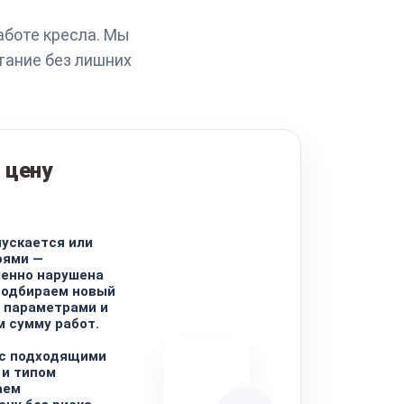
аботе кресла. Мы
тание без лишних
 цену
пускается или
оями —
менно нарушена
Подбираем новый
 параметрами и
м сумму работ.
 с подходящими
 и типом
аем