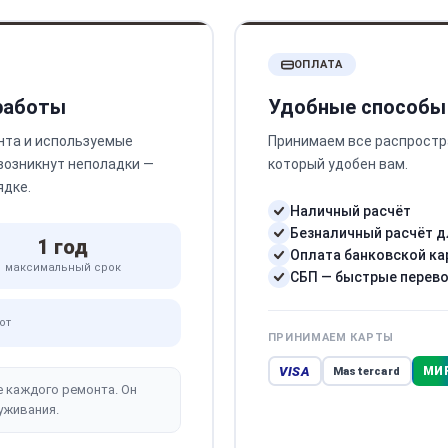
ОПЛАТА
 работы
Удобные способы
нта и используемые
Принимаем все распростр
 возникнут неполадки —
который удобен вам.
ядке.
Наличный расчёт
Безналичный расчёт д
1 год
Оплата банковской ка
максимальный срок
СБП — быстрые перев
от
ПРИНИМАЕМ КАРТЫ
VISA
МИ
Mastercard
е каждого ремонта. Он
уживания.