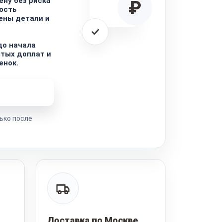
ну без риска
₽
ость
ены детали и
до начала
ытых доплат и
енок.
ремонта
ько после
Доставка по Москве