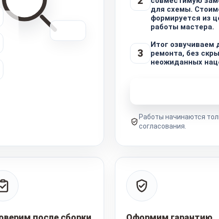
2
совместимую заме
для схемы. Стоим
формируется из ц
работы мастера.
Итог озвучиваем 
3
ремонта, без скр
неожиданных нац
Узнать стоимость 
Работы начинаются тол
согласования.
оверим после сборки
Оформим гарантию