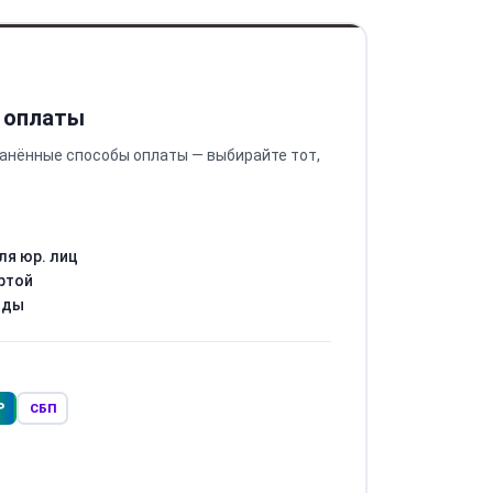
 оплаты
анённые способы оплаты — выбирайте тот,
ля юр. лиц
ртой
оды
Р
СБП