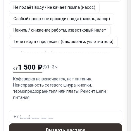
Не подаёт воду / не качает помпа (насос)
Слабый напор / не проходит вода (накипь, засор)
Накипь / снижение работы, известковый налёт
Течёт вода / протекает (бак, шланги, уплотнители)
Не варит кофе / не проливается через рожок
(рожковая)
1 500 ₽
1–3 ч
от
Слабое / нет давления (помпа, клапан) (рожковая)
Кофеварка не включается, нет питания.
Для капельных: не капает / не проливается в колбу
Неисправность сетевого шнура, кнопки,
термопредохранителя или платы. Ремонт цепи
Не работает капучинатор / нет пара / не взбивает
питания.
молоко
Для капсульных: не прокалывает капсулу / заедает
механизм
Перегревается / срабатывает термозащита /
Вызвать мастера