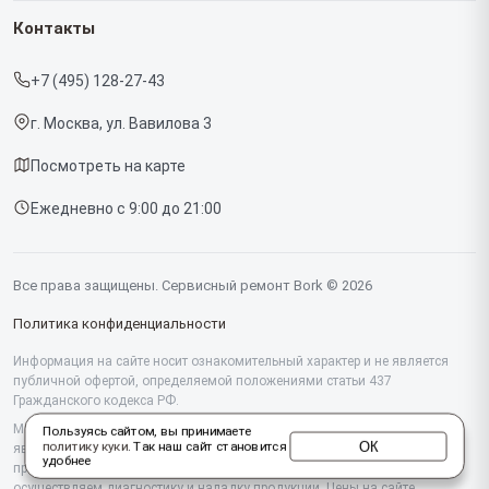
Гарантия
Роботов-пылесосов
Контакты
Прайс-лист
Кофемашин
+7 (495) 128-27-43
Срочный ремонт
Массажных кресел
г. Москва, ул. Вавилова 3
Доставка и способы оплаты
Вертикальных пылесосов
Посмотреть на карте
Диагностика
Микроволновых печей
Ежедневно с 9:00 до 21:00
Контакты
Беговых дорожек
Гладильных систем
Все права защищены. Сервисный ремонт Bork © 2026
Винных шкафов
Политика конфиденциальности
Миксеров
Информация на сайте носит ознакомительный характер и не является
публичной офертой, определяемой положениями статьи 437
Гражданского кодекса РФ.
Тостеров
Мы специализируемся на обслуживании и ремонте техники Bork, но не
Пользуясь сайтом, вы принимаете
Кухонных комбайнов
ОК
политику куки
. Так наш сайт становится
являемся их официальным представителем. Предоставляем
удобнее
профессиональные услуги после истечения гарантии, а также
Очистителей воздуха
осуществляем диагностику и наладку продукции. Цены на сайте