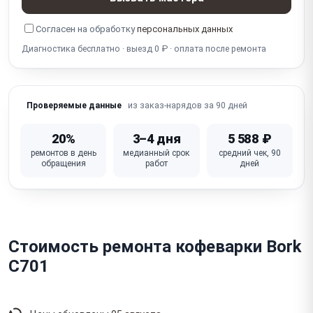
отключается
Согласен на обработку
персональных данных
Кофе чуть тёплый / недостаточно горячий
Диагностика бесплатно · выезд 0 ₽ · оплата после ремонта
Не работают кнопки / панель / дисплей
Шум / гудит / вибрирует помпа
из заказ-нарядов за 90 дней
Проверяемые данные
Неисправна плата управления / электроника
20%
3–4 дня
5 588 ₽
Повреждён сетевой шнур
ремонтов в день
медианный срок
средний чек, 90
обращения
работ
дней
Стоимость ремонта кофеварки Bork
C701