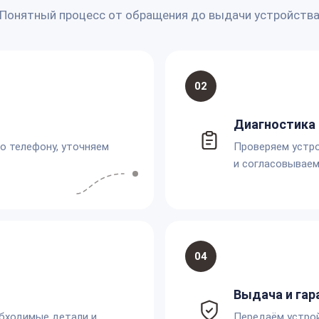
Понятный процесс от обращения до выдачи устройств
02
Диагностика 
по телефону, уточняем
Проверяем устро
и согласовываем
04
Выдача и гар
обходимые детали и
Передаём устро