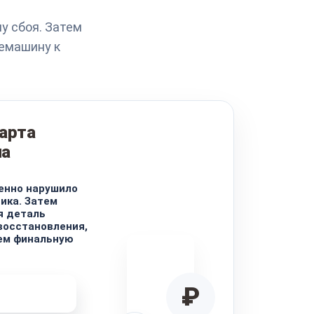
у сбоя. Затем
фемашину к
тарта
на
енно нарушило
ика. Затем
я деталь
восстановления,
ем финальную
₽
ремонта