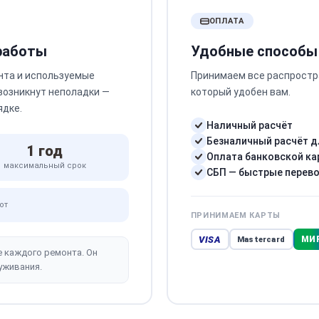
ОПЛАТА
 работы
Удобные способы
нта и используемые
Принимаем все распростр
 возникнут неполадки —
который удобен вам.
ядке.
Наличный расчёт
Безналичный расчёт д
1 год
Оплата банковской ка
максимальный срок
СБП — быстрые перев
от
ПРИНИМАЕМ КАРТЫ
VISA
МИ
Mastercard
е каждого ремонта. Он
уживания.