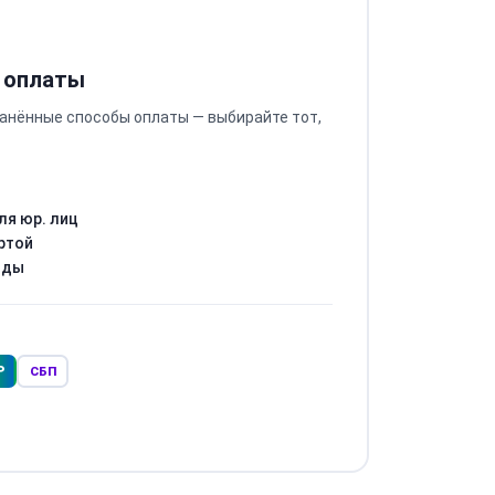
 оплаты
анённые способы оплаты — выбирайте тот,
ля юр. лиц
ртой
оды
Р
СБП