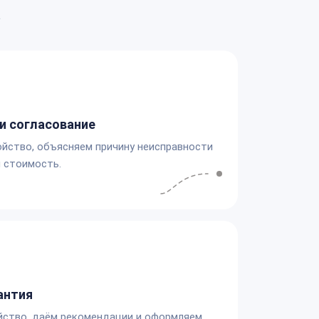
а
и согласование
йство, объясняем причину неисправности
 стоимость.
антия
йство, даём рекомендации и оформляем