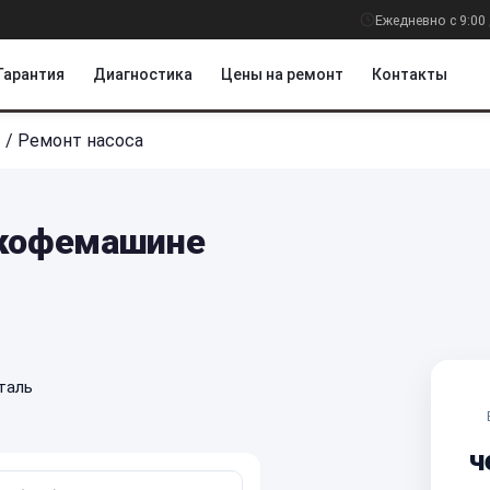
Ежедневно с 9:00 
Гарантия
Диагностика
Цены на ремонт
Контакты
ы
/
Ремонт насоса
 кофемашине
таль
ч