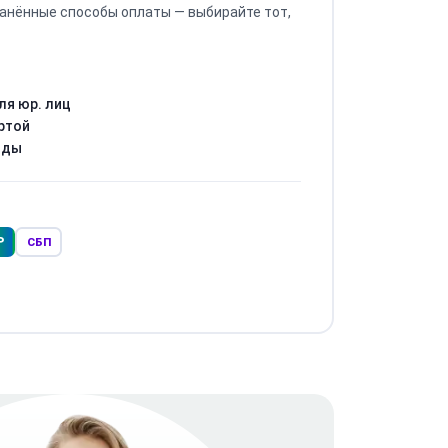
анённые способы оплаты — выбирайте тот,
ля юр. лиц
ртой
оды
Р
СБП