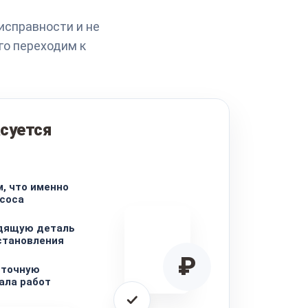
исправности и не
го переходим к
суется
, что именно
соса
дящую деталь
становления
₽
 точную
ала работ