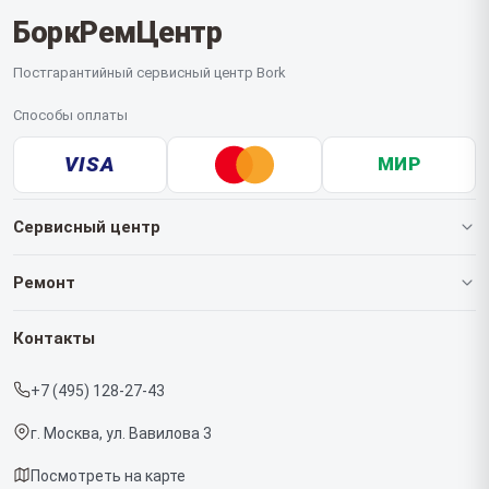
БоркРемЦентр
Постгарантийный сервисный центр Bork
Способы оплаты
VISA
МИР
Сервисный центр
О нашем сервисе
Ремонт
Гарантия
Роботов-пылесосов
Контакты
Прайс-лист
Кофемашин
+7 (495) 128-27-43
Срочный ремонт
Массажных кресел
г. Москва, ул. Вавилова 3
Доставка и способы оплаты
Вертикальных пылесосов
Посмотреть на карте
Диагностика