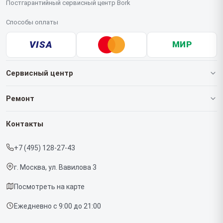
Постгарантийный сервисный центр Bork
Способы оплаты
VISA
МИР
Сервисный центр
О нашем сервисе
Ремонт
Гарантия
Роботов-пылесосов
Контакты
Прайс-лист
Кофемашин
+7 (495) 128-27-43
Срочный ремонт
Массажных кресел
г. Москва, ул. Вавилова 3
Доставка и способы оплаты
Вертикальных пылесосов
Посмотреть на карте
Диагностика
Микроволновых печей
Ежедневно с 9:00 до 21:00
Контакты
Беговых дорожек