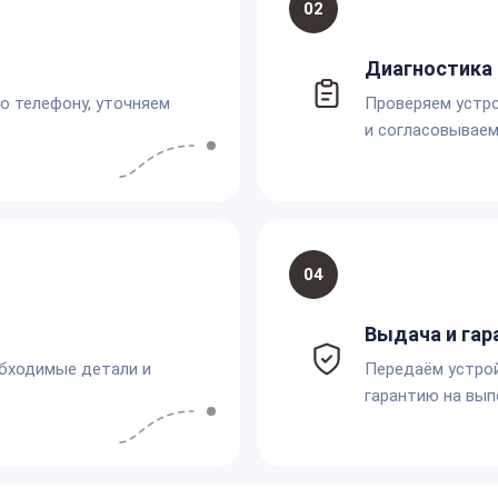
02
Диагностика 
по телефону, уточняем
Проверяем устро
и согласовываем
04
Выдача и гар
обходимые детали и
Передаём устро
гарантию на вып