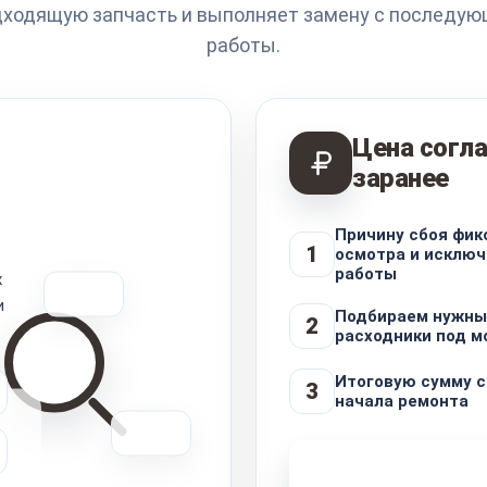
дходящую запчасть и выполняет замену с последую
работы.
Цена согла
заранее
Причину сбоя фик
1
осмотра и исклю
работы
х
и
Подбираем нужный
2
расходники под м
Итоговую сумму 
3
начала ремонта
Узнать стоимость 