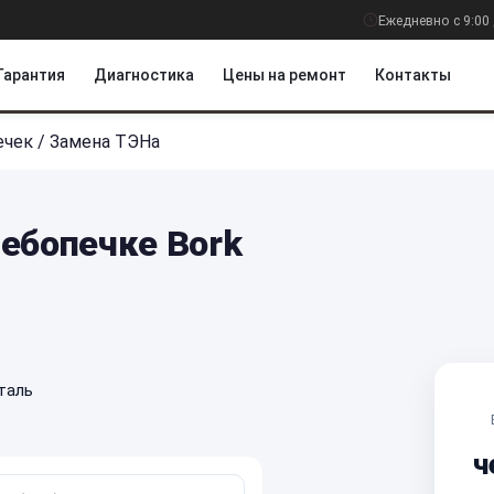
Ежедневно с 9:00 
Гарантия
Диагностика
Цены на ремонт
Контакты
ечек
/
Замена ТЭНа
лебопечке Bork
таль
ч