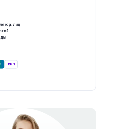
ля юр. лиц
ртой
оды
Р
СБП