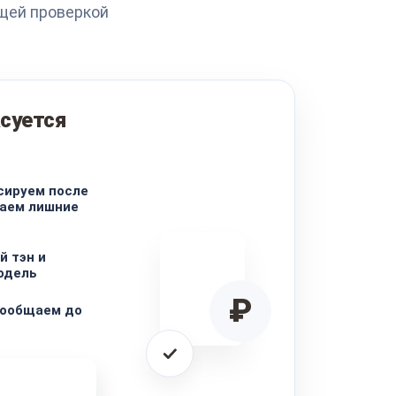
щей проверкой
суется
сируем после
чаем лишние
 тэн и
одель
₽
сообщаем до
ремонта