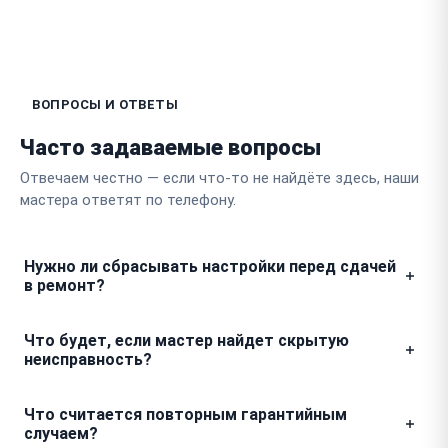
ВОПРОСЫ И ОТВЕТЫ
Часто задаваемые вопросы
Отвечаем честно — если что-то не найдёте здесь, наши
мастера ответят по телефону.
Нужно ли сбрасывать настройки перед сдачей
в ремонт?
В вашей хлебопечке все пользовательские
Что будет, если мастер найдет скрытую
программы и режимы выпечки сохраняются во
неисправность?
внутренней памяти. Наши мастера при работе с
электроникой учитывают этот нюанс, поэтому все
Если в процессе разборки мы обнаружим поломку,
Что считается повторным гарантийным
настройки останутся на своих местах и вам не
которая не была видна сразу, мы обязательно
случаем?
придется программировать устройство заново.
свяжемся с вами. Мы никогда не включаем