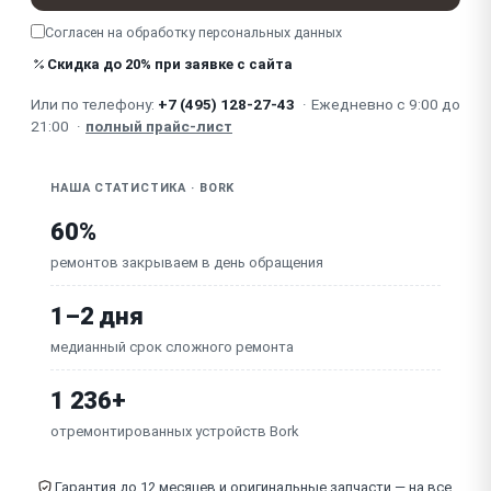
Согласен на обработку
персональных данных
Шумит / скрежещет / стучит редуктор
Скидка до 20% при заявке с сайта
Перегревается / отключается / срабатывает
термозащита
Или по телефону:
+7 (495) 128-27-43
·
Ежедневно с 9:00 до
21:00
·
полный прайс-лист
Неисправна плата управления
НАША СТАТИСТИКА · BORK
60%
ремонтов закрываем в день обращения
1–2 дня
медианный срок сложного ремонта
1 236+
отремонтированных устройств Bork
Гарантия до 12 месяцев и оригинальные запчасти — на все