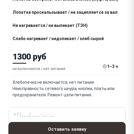
Лопатка проскальзывает / не зацепляется за вал
Не нагревается / не выпекает (ТЭН)
Слабо нагревает / недопекает / хлеб сырой
Не держит температуру / перегревает / подгорает
1300 руб
хлеб
Повреждено / облезло антипригарное покрытие
1–3 ч
формы (ведёрка)
не включается / нет питания
Деформировалась / треснула форма / ведёрко
Хлебопечка не включается, нет питания.
Ошибка на дисплее / не запускается программа
Неисправность сетевого шнура, кнопки, платы или
(E:01 и др.)
предохранителя. Ремонт цепи питания.
Не работает дисплей / кнопки / панель
Телефон
Не работает / сбивается таймер / часы
(отложенный старт)
Не переключаются / зависают программы /
Оставить заявку
режимы