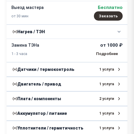
Бесплатно
Выезд мастера
от 30 мин
Заказать
Нагрев / ТЭН
от 1000 ₽
Замена ТЭНа
1 - 3 часа
Датчики / термоконтроль
1 услуга
от 800 ₽
Замена термодатчика
Двигатель / привод
1 услуга
1 - 2 часа
от 1500 ₽
Замена электродвигателя
Плата / компоненты
2 услуги
2 - 4 часа
от 2000 ₽
Замена платы управления
Аккумулятор / питание
1 услуга
2 - 5 часов
от 1000 ₽
Замена блока питания
Уплотнители / герметичность
1 услуга