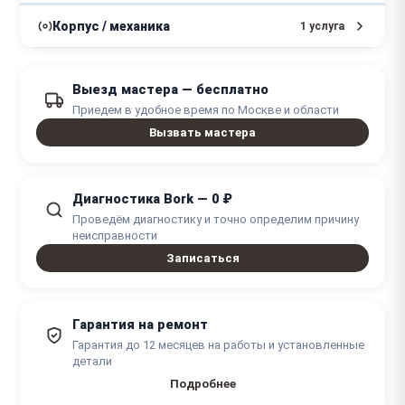
от 600 ₽
Замена реле
1 час
от 700 ₽
Замена уплотнителя
Корпус / механика
1 услуга
1 - 2 часа
1 час
от 500 ₽
Замена крышки
Выезд мастера — бесплатно
1 - 2 часа
Приедем в удобное время по Москве и области
Вызвать мастера
Диагностика Bork — 0 ₽
Проведём диагностику и точно определим причину
неисправности
Записаться
Гарантия на ремонт
Гарантия до 12 месяцев на работы и установленные
детали
Подробнее