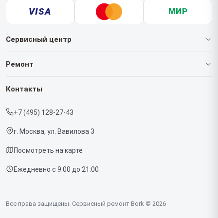
VISA
МИР
Сервисный центр
О нашем сервисе
Ремонт
Гарантия
Роботов-пылесосов
Контакты
Прайс-лист
Кофемашин
+7 (495) 128-27-43
Срочный ремонт
Массажных кресел
г. Москва, ул. Вавилова 3
Доставка и способы оплаты
Вертикальных пылесосов
Посмотреть на карте
Диагностика
Микроволновых печей
Ежедневно с 9:00 до 21:00
Контакты
Беговых дорожек
Гладильных систем
Все права защищены. Сервисный ремонт Bork © 2026