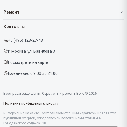
О нашем сервисе
Ремонт
Гарантия
Роботов-пылесосов
Контакты
Прайс-лист
Кофемашин
+7 (495) 128-27-43
Срочный ремонт
Массажных кресел
г. Москва, ул. Вавилова 3
Доставка и способы оплаты
Вертикальных пылесосов
Посмотреть на карте
Диагностика
Микроволновых печей
Ежедневно с 9:00 до 21:00
Контакты
Беговых дорожек
Гладильных систем
Все права защищены. Сервисный ремонт Bork © 2026
Винных шкафов
Политика конфиденциальности
Миксеров
Информация на сайте носит ознакомительный характер и не является
публичной офертой, определяемой положениями статьи 437
Гражданского кодекса РФ.
Тостеров