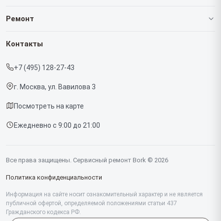
О нашем сервисе
Ремонт
Гарантия
Роботов-пылесосов
Контакты
Прайс-лист
Кофемашин
+7 (495) 128-27-43
Срочный ремонт
Массажных кресел
г. Москва, ул. Вавилова 3
Доставка и способы оплаты
Вертикальных пылесосов
Посмотреть на карте
Диагностика
Микроволновых печей
Ежедневно с 9:00 до 21:00
Контакты
Беговых дорожек
Гладильных систем
Все права защищены. Сервисный ремонт Bork © 2026
Винных шкафов
Политика конфиденциальности
Миксеров
Информация на сайте носит ознакомительный характер и не является
публичной офертой, определяемой положениями статьи 437
Гражданского кодекса РФ.
Тостеров