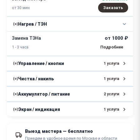
от 30 мин
Заказать
Нагрев / ТЭН
от 1000 ₽
Замена ТЭНа
1 - 3 часа
Управление / кнопки
1 услуга
от 500 ₽
Ремонт кнопки
Чистка / накипь
1 услуга
1 час
от 800 ₽
Чистка от накипи
Аккумулятор / питание
2 услуги
2 - 4 часа
от 500 ₽
Устранение проблем с контактами
Экран / индикация
1 услуга
1 - 2 часа
от 600 ₽
Замена индикатора
Выезд мастера — бесплатно
от 700 ₽
Замена шнура питания
1 - 2 часа
Приедем в удобное время по Москве и области