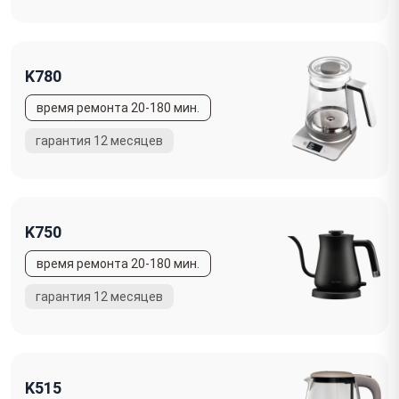
K780
K750
K515