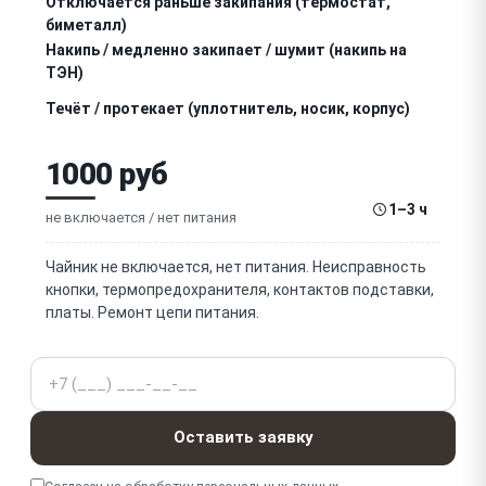
Отключается раньше закипания (термостат,
биметалл)
Накипь / медленно закипает / шумит (накипь на
ТЭН)
Течёт / протекает (уплотнитель, носик, корпус)
Не работает / заедает кнопка включения /
1000 руб
выключения
Не открывается крышка / не работает кнопка
1–3 ч
крышки (пружина)
не включается / нет питания
Окисление / загрязнение контактов подставки
(беспроводные)
Чайник не включается, нет питания. Неисправность
кнопки, термопредохранителя, контактов подставки,
Не работает индикатор / подсветка (LED)
платы. Ремонт цепи питания.
Запах / привкус пластика (перегрев, материал)
Телефон
Посторонний шум / стук при нагреве (накипь, ТЭН)
Повреждён / переломлен сетевой шнур / разъём
Оставить заявку
подставки
Для умных чайников: не работает дисплей /