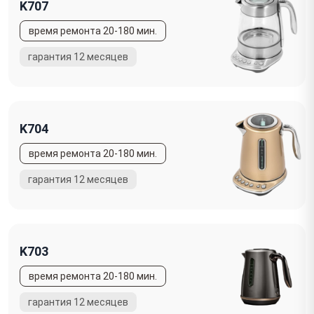
K707
K704
K703