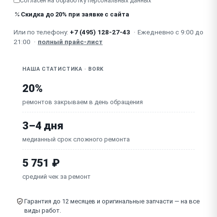
Согласен на обработку
персональных данных
регулятор температуры
Скидка до 20% при заявке с сайта
Для умных чайников: не работает Wi-Fi /
приложение
Или по телефону:
+7 (495) 128-27-43
·
Ежедневно с 9:00 до
21:00
·
полный прайс-лист
Неисправна плата управления (умные модели)
НАША СТАТИСТИКА · BORK
20%
ремонтов закрываем в день обращения
3–4 дня
медианный срок сложного ремонта
5 751 ₽
средний чек за ремонт
Гарантия до 12 месяцев и оригинальные запчасти — на все
виды работ.