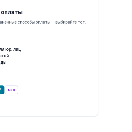
 оплаты
анённые способы оплаты — выбирайте тот,
ля юр. лиц
ртой
оды
Р
СБП