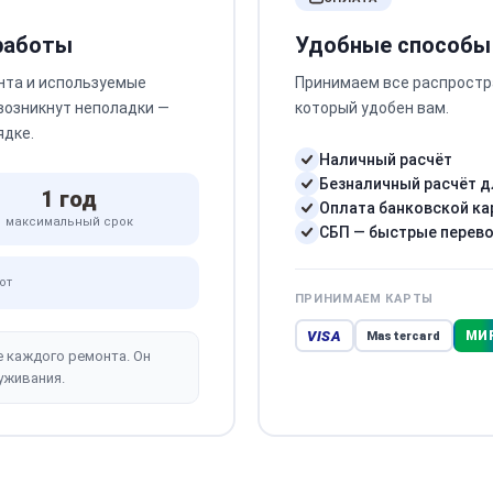
 работы
Удобные способы
нта и используемые
Принимаем все распростр
 возникнут неполадки —
который удобен вам.
ядке.
Наличный расчёт
Безналичный расчёт д
1 год
Оплата банковской ка
максимальный срок
СБП — быстрые перев
от
ПРИНИМАЕМ КАРТЫ
VISA
МИ
Mastercard
е каждого ремонта. Он
уживания.