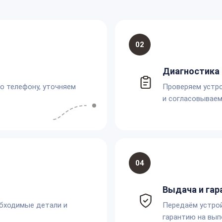
02
Диагностика 
по телефону, уточняем
Проверяем устро
и согласовываем
04
Выдача и гар
обходимые детали и
Передаём устро
гарантию на вып