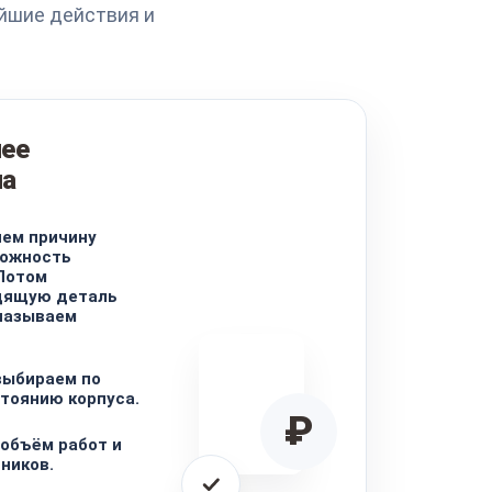
йшие действия и
нее
на
яем причину
ложность
Потом
дящую деталь
называем
выбираем по
тоянию корпуса.
₽
объём работ и
ников.